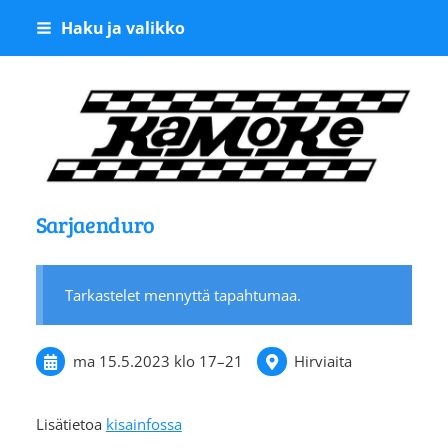
Siirry
Haku ja valikko
sivun
sisältöön
Kangasalan Moottoriker
Sarjaenduro
Tarkastelet mennyttä tapahtumaa.
ma 15.5.2023
klo 17
–
21
Hirviaita
Lisätietoa
kisainfossa