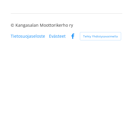
©
Kangasalan Moottorikerho ry
Tietosuojaseloste
Evästeet
Tehty Yhdistysavaimella
Facebook