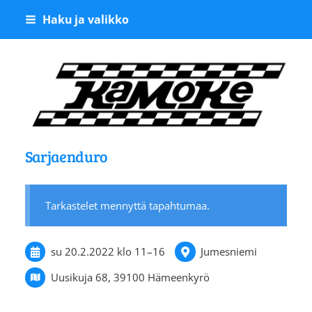
Siirry
Haku ja valikko
sivun
sisältöön
Kangasalan Moottoriker
Sarjaenduro
Tarkastelet mennyttä tapahtumaa.
su 20.2.2022
klo 11
–
16
Jumesniemi
Uusikuja 68, 39100 Hämeenkyrö