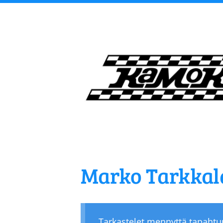
Siirry
sivun
sisältöön
Kangasalan Moottori
Marko Tarkkal
Tarkastelet mennyttä tapaht