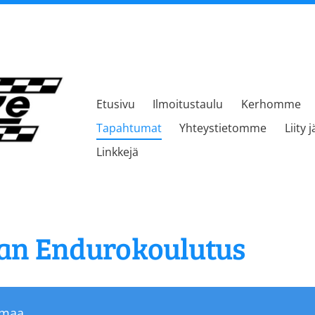
Etusivu
Ilmoitustaulu
Kerhomme
kerho
Tapahtumat
Yhteystietomme
Liity 
Linkkejä
an Endurokoulutus
umaa.