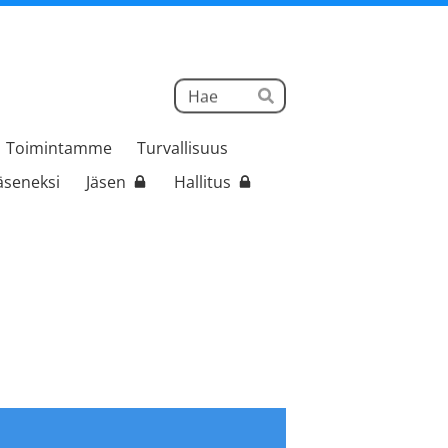
Haku
Hae
Toimintamme
Turvallisuus
jäseneksi
Jäsen
Hallitus