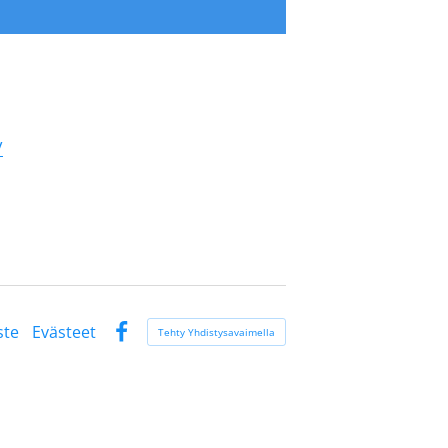
/
ste
Evästeet
Tehty Yhdistysavaimella
Facebook