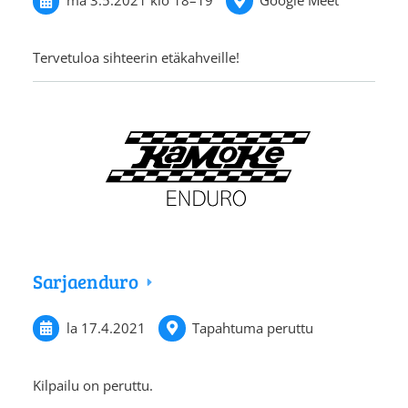
ma 3.5.2021
klo 18
–
19
Google Meet
Tervetuloa sihteerin etäkahveille!
Sarjaenduro
la 17.4.2021
Tapahtuma peruttu
Kilpailu on peruttu.