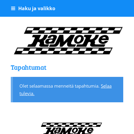
Siirry
Haku ja valikko
sivun
sisältöön
Kangasalan Moottoriker
Tapahtumat
Olet selaamassa menneitä tapahtumia.
Selaa
tulevia.