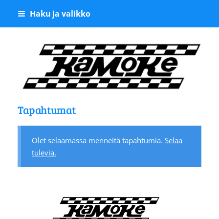
Siirry
Haku ja valikko
sivun
sisältöön
Kangasalan Moottoriker
Tapahtumat
Olet selaamassa menneitä tapahtumia.
Selaa
tulevia.