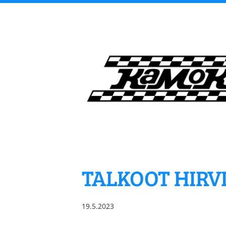
Siirry
sivun
sisältöön
Kangasalan Moottori
TALKOOT HIRVIA
19.5.2023