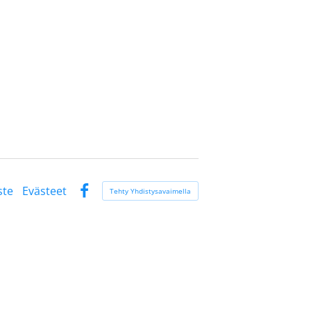
ste
Evästeet
Tehty Yhdistysavaimella
Facebook