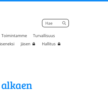
Haku
Hae
Toimintamme
Turvallisuus
jäseneksi
Jäsen
Hallitus
 alkaen