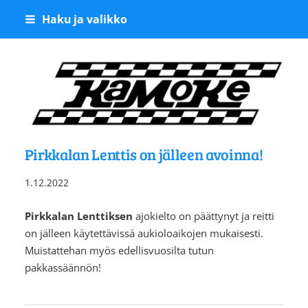
Siirry
Haku ja valikko
sivun
sisältöön
Kangasalan Moottoriker
Pirkkalan Lenttis on jälleen avoinna!
1.12.2022
Pirkkalan Lenttiksen
⁠⁠⁠⁠⁠⁠⁠ajokielto on päättynyt ja reitti
on jälleen käytettävissä aukioloaikojen mukaisesti.
Muistattehan myös edellisvuosilta tutun
pakkassäännön!