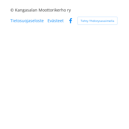
©
Kangasalan Moottorikerho ry
Tietosuojaseloste
Evästeet
Tehty Yhdistysavaimella
Facebook