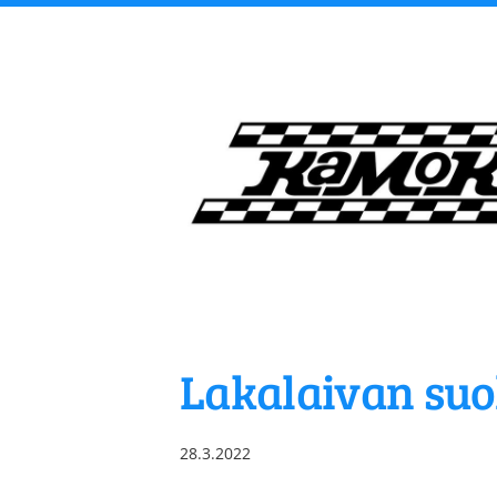
Siirry
sivun
sisältöön
Kangasalan Moottori
Lakalaivan suol
28.3.2022