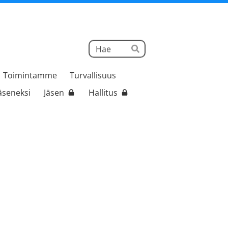
Haku
Hae
Toimintamme
Turvallisuus
jäseneksi
Jäsen
Hallitus