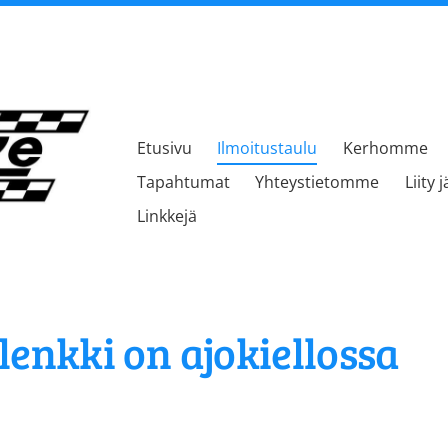
Etusivu
Ilmoitustaulu
Kerhomme
kerho
Tapahtumat
Yhteystietomme
Liity 
Linkkejä
enkki on ajokiellossa