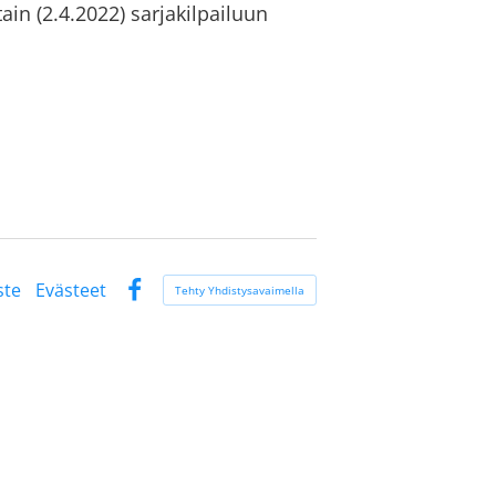
ain (2.4.2022) sarjakilpailuun
ste
Evästeet
Tehty Yhdistysavaimella
Facebook