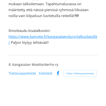
mukaan talkoilemaan. Tapahtumaluvassa on
määritetty että näissä pienissä ryhmissä liikutaan
noilla vain kilpailuun luvitetuilla reiteillä!!❗❗❗
Ilmoittaudu kisatalkoisiin:
https://www.kamoke.fi/kangasalaenduro/talkoolaisille
/
Paljon löytyy tehtävää!!
©
Kangasalan Moottorikerho ry
Tietosuojaseloste
Evästeet
Tehty Yhdistysavaimella
Facebook