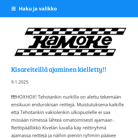
Siirry
Haku ja valikko
sivun
sisältöön
Kangasalan Moottoriker
Kisareiteillä ajaminen kielletty!!
9.1.2025
❗❗❗HOXHOX! Tehotankin nurkilla on alettu tekemään
ensikuun endurokisan reittejä. Muistutuksena kaikille
että Tehotankin vakiolenkin ulkopuolelle ei saa
missään nimessä lähteä omatoimisesti ajamaan .
Reittipäällikkö Kivelän luvalla käy reittiryhmä
ajamassa reittejä ja näihin pieniin ryhmiin pääsee