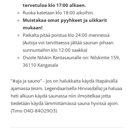
tervetuloa klo 17:00 alkaen.
Ruoka katetaan klo 18:00 aikoihin.
Muistakaa omat pyyhkeet ja uikkarit
mukaan!
Paikalta pitää poistua klo 24:00 mennessä
(Autoja voi tarvittaessa jättää saunan pihaan
sunnuntaihin klo 12:00 saakka)
Osoite Nilskin Rantasaunalle on: Nilskintie 159,
36110 Kangasala
"#aja ja sauno" - Jos on halukkaita käydä iltapäivällä
ajamassa (esim. Legendaarisella Hirviaidalla) ja haluaa
heti alkuun käydä saunassa niin ilmoitelkaa jotta
tiedetään käydä lämmittämässä sauna hyvissä ajoin.
(Timo O4O-84O29O3)