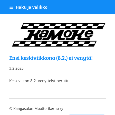
Siirry
Haku ja valikko
sivun
sisältöön
Kangasalan Moottoriker
Ensi keskiviikkona (8.2.) ei venytä!
3.2.2023
Keskiviikon 8.2. venyttelyt peruttu!
©
Kangasalan Moottorikerho ry