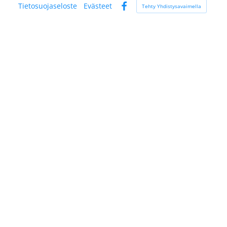
Tietosuojaseloste
Evästeet
Tehty Yhdistysavaimella
Facebook