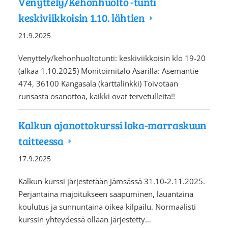
Venyttely/Kehonhuolto -tunti
keskiviikkoisin 1.10. lähtien
21.9.2025
Venyttely/kehonhuoltotunti: keskiviikkoisin klo 19-20
(alkaa 1.10.2025) Monitoimitalo Asarilla: Asemantie
474, 36100 Kangasala (karttalinkki) Toivotaan
runsasta osanottoa, kaikki ovat tervetulleita!!
Kalkun ajanottokurssi loka-marraskuun
taitteessa
17.9.2025
Kalkun kurssi järjestetään Jämsässä 31.10-2.11.2025.
Perjantaina majoitukseen saapuminen, lauantaina
koulutus ja sunnuntaina oikea kilpailu. Normaalisti
kurssin yhteydessä ollaan järjestetty…