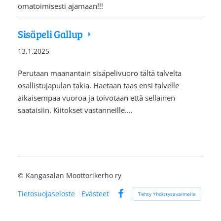
omatoimisesti ajamaan!!!
Sisäpeli Gallup
13.1.2025
Perutaan maanantain sisäpelivuoro tältä talvelta
osallistujapulan takia. Haetaan taas ensi talvelle
aikaisempaa vuoroa ja toivotaan että sellainen
saataisiin. Kiitokset vastanneille.…
©
Kangasalan Moottorikerho ry
Tietosuojaseloste
Evästeet
Tehty Yhdistysavaimella
Facebook