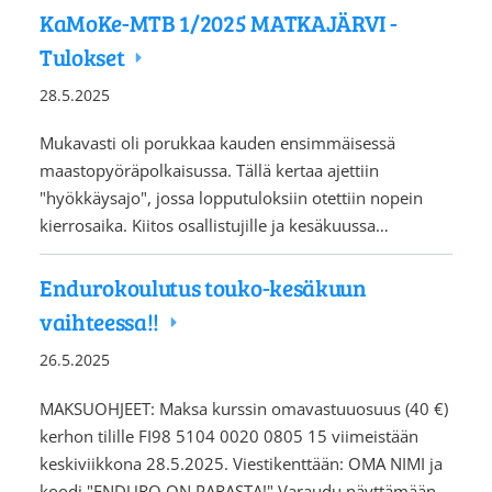
KaMoKe-MTB 1/2025 MATKAJÄRVI -
Tulokset
28.5.2025
Mukavasti oli porukkaa kauden ensimmäisessä
maastopyöräpolkaisussa. Tällä kertaa ajettiin
"hyökkäysajo", jossa lopputuloksiin otettiin nopein
kierrosaika. Kiitos osallistujille ja kesäkuussa…
Endurokoulutus touko-kesäkuun
vaihteessa!!
26.5.2025
MAKSUOHJEET: Maksa kurssin omavastuuosuus (40 €)
kerhon tilille FI98 5104 0020 0805 15 viimeistään
keskiviikkona 28.5.2025. Viestikenttään: OMA NIMI ja
koodi "ENDURO ON PARASTA!" Varaudu näyttämään…