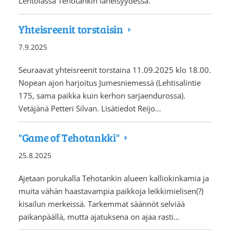
Lentolassa Tehotankin läheisyydessä.
Yhteisreenit torstaisin
7.9.2025
Seuraavat yhteisreenit torstaina 11.09.2025 klo 18.00.
Nopean ajon harjoitus Jumesniemessä (Lehtisalintie
175, sama paikka kuin kerhon sarjaendurossa).
Vetäjänä Petteri Silvan. Lisätiedot Reijo…
"Game of Tehotankki"
25.8.2025
Ajetaan porukalla Tehotankin alueen kalliokinkamia ja
muita vähän haastavampia paikkoja leikkimielisen(?)
kisailun merkeissä. Tarkemmat säännöt selviää
paikanpäällä, mutta ajatuksena on ajaa rasti…